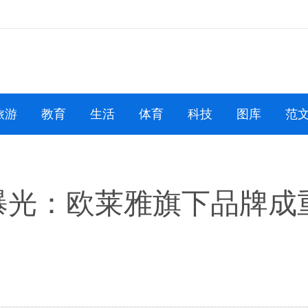
旅游
教育
生活
体育
科技
图库
范
光：欧莱雅旗下品牌成重灾