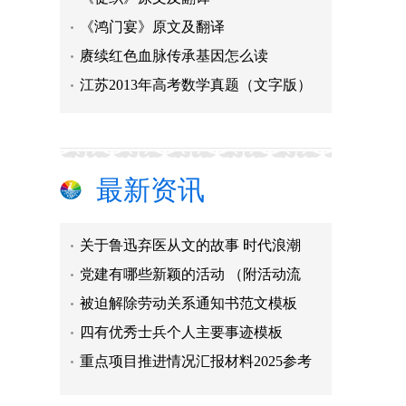
被迫解除劳动关系通知书范文模板
《鸿门宴》原文及翻译
四有优秀士兵个人主要事迹模板
赓续红色血脉传承基因怎么读
重点项目推进情况汇报材料2025参考
江苏2013年高考数学真题（文字版）
省政府奖学金申请书1000字最新
精选和谐家庭事迹材料范文
中考加油的句子收集30条 助力考生
话中秋作文600字 最新分享5篇
最新资讯
挚友如斯的内涵
关于鲁迅弃医从文的故事 时代浪潮
党建有哪些新颖的活动 （附活动流
被迫解除劳动关系通知书范文模板
四有优秀士兵个人主要事迹模板
重点项目推进情况汇报材料2025参考
省政府奖学金申请书1000字最新