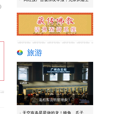
1）
旅游
返程客流明显增多！
天空有条星星做的龙！犄角、爪子、