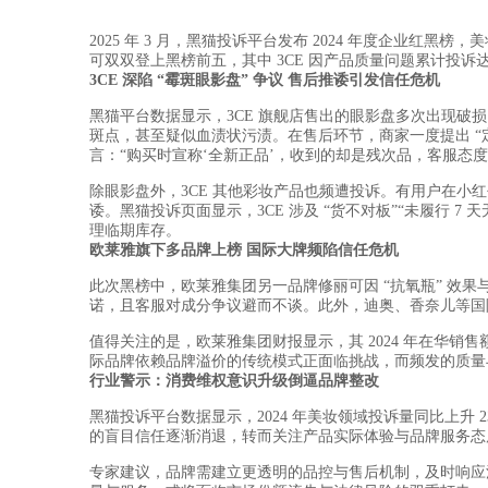
2025 年 3 月，黑猫投诉平台发布 2024 年度企业红
可双双登上黑榜前五，其中 3CE 因产品质量问题累计投诉达 
3CE 深陷 “霉斑眼影盘” 争议 售后推诿引发信任危机
黑猫平台数据显示，3CE 旗舰店售出的眼影盘多次出现
斑点，甚至疑似血渍状污渍。在售后环节，商家一度提出 “定
言：“购买时宣称‘全新正品’，收到的却是残次品，客服态
除眼影盘外，3CE 其他彩妆产品也频遭投诉。有用户在小
诿。黑猫投诉页面显示，3CE 涉及 “货不对板”“未履行 7
理临期库存。
欧莱雅旗下多品牌上榜 国际大牌频陷信任危机
此次黑榜中，欧莱雅集团另一品牌修丽可因 “抗氧瓶” 效果与
诺，且客服对成分争议避而不谈。此外，迪奥、香奈儿等国
值得关注的是，欧莱雅集团财报显示，其 2024 年在华
际品牌依赖品牌溢价的传统模式正面临挑战，而频发的质量
行业警示：消费维权意识升级倒逼品牌整改
黑猫投诉平台数据显示，2024 年美妆领域投诉量同比上升 
的盲目信任逐渐消退，转而关注产品实际体验与品牌服务态
专家建议，品牌需建立更透明的品控与售后机制，及时响应