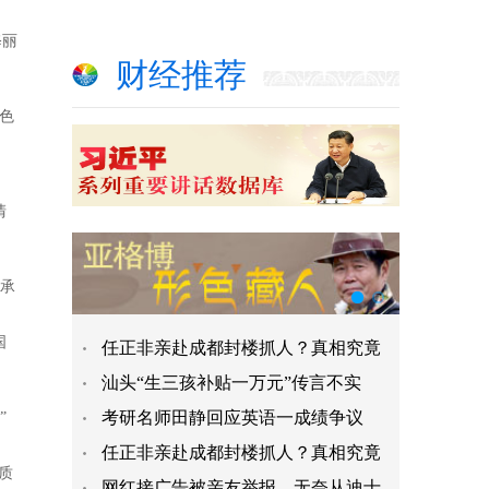
修丽
财经推荐
色
清
 承
国
任正非亲赴成都封楼抓人？真相究竟
汕头“生三孩补贴一万元”传言不实
考研名师田静回应英语一成绩争议​
”
任正非亲赴成都封楼抓人？真相究竟
质
网红接广告被亲友举报，无奈从迪士