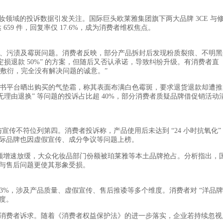
黑榜，美妆领域的投诉数据引发关注。国际巨头欧莱雅集团旗下两大品牌 3CE 与
659 件，回复率仅 17.6%，成为消费者维权焦点。
破损、污渍及霉斑问题。消费者反映，部分产品拆封后发现粉质裂痕、不明黑
损退款 50%” 的方案，但随后又否认承诺，导致纠纷升级。有消费者直
度敷衍，完全没有解决问题的诚意。”
红书平台晒出购买的气垫霜，称其表面布满白色霉斑，要求退货退款却遭推
 天无理由退换” 等问题的投诉占比超 40%，部分消费者质疑品牌借促销活动
宣传不符位列第四。消费者投诉称，产品使用后未达到 “24 小时抗氧化”
际品牌也因虚假宣传、成分争议等问题上榜。
销售额增速放缓，大众化妆品部门份额被珀莱雅等本土品牌抢占。分析指出，
与售后问题更使其形象受损。
23%，涉及产品质量、虚假宣传、售后推诿等多个维度。消费者对 “洋品牌
度。
消费者诉求。随着《消费者权益保护法》的进一步落实，企业若持续忽视